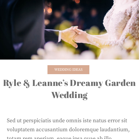
Skip
to
content
WEDDING IDEAS
Ryle & Leanne’s Dreamy Garden
Wedding
Sed ut perspiciatis unde omnis iste natus error sit
voluptatem accusantium doloremque laudantium,
totam rem aperiam, eaque ipsa quae ab illo